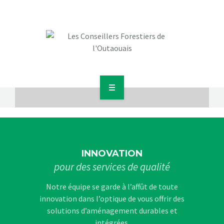
ACCUEIL
À PROPOS
SERVICES
INNOVATION
pour des services de qualité
RÉALISATIONS
Notre équipe se garde à l’affût de toute
BLOGUE
innovation dans l’optique de vous offrir des
solutions d’aménagement durables et
intégrées.