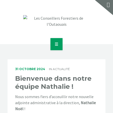
ACCUEIL
À PROPOS
31 OCTOBRE 2024
IN
ACTUALITÉ
SERVICES
Bienvenue dans notre
équipe Nathalie !
RÉALISATIONS
Nous sommes fiers d’acceuillir notre nouvelle
BLOGUE
adjointe administrative à la direction,
Nathalie
Noël
!