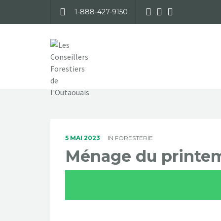
1-888-427-9150
5 MAI 2023
IN
FORESTERIE
Ménage du printem