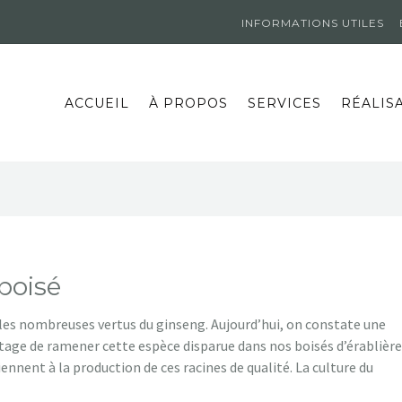
INFORMATIONS UTILES
ACCUEIL
À PROPOS
SERVICES
RÉALIS
boisé
les nombreuses vertus du ginseng. Aujourd’hui, on constate une
tage de ramener cette espèce disparue dans nos boisés d’érablière
iennent à la production de ces racines de qualité. La culture du